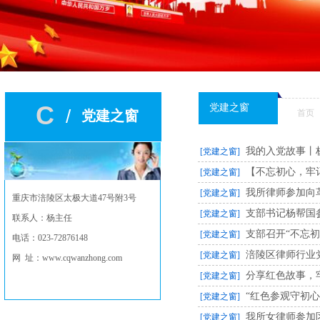
C
党建之窗
/
党建之窗
首页
双击此处添加文字
我的入党故事丨
[党建之窗]
【不忘初心，牢
[党建之窗]
我所律师参加向
[党建之窗]
重庆市
涪陵区太极大道47号附3号
支部书记杨帮国
[党建之窗]
联系人：杨主任
支部召开“不忘初
[党建之窗]
电话：023-72876148
涪陵区律师行业
[党建之窗]
网 址：www.cqwanzhong.com
分享红色故事，
[党建之窗]
“红色参观守初
[党建之窗]
我所女律师参加区
[党建之窗]