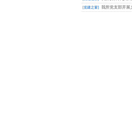
我所党支部开展
[党建之窗]