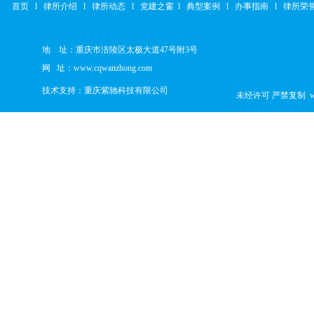
首页
l 律所介绍
l 律所动态
l 党建之窗
l 典型案例
l 办事指南
l 律所荣
地 址：重庆市涪陵区太极大道47号附3号
网 址：
www.cqwanzhong.com
技术支持：
重庆紫驰科技有限公司
未经许可 严禁复制 w