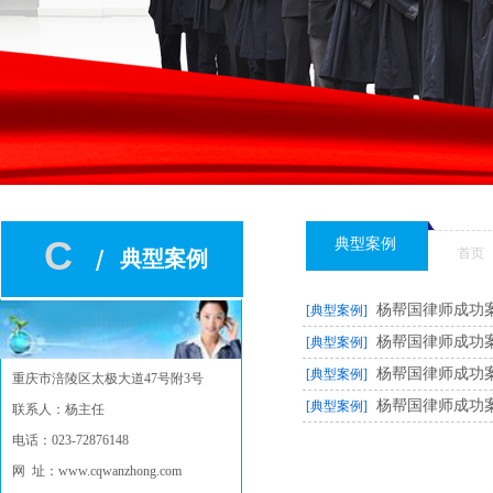
C
典型案例
/
首页
典型案例
双击此处添加文字
杨帮国律师成功
[典型案例]
杨帮国律师成功
[典型案例]
杨帮国律师成功
[典型案例]
重庆市
涪陵区太极大道47号附3号
杨帮国律师成功
[典型案例]
联系人：杨主任
电话：023-72876148
网 址：www.cqwanzhong.com